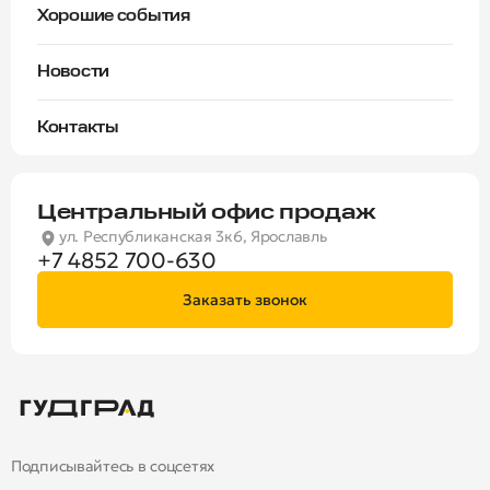
Материнский капитал
Хорошие события
IT
Управляющая компания «Гудград Комфорт»
Забронировать онлайн
Военная
Новости
Контакты
Центральный офис продаж
ул. Республиканская 3к6, Ярославль
+7 4852 700-630
Заказать звонок
Подписывайтесь в соцсетях