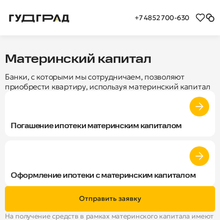
+7 4852 700-630
Как воспользоваться материнск
Материнский капитал
Банки, с которыми мы сотрудничаем, позволяют
приобрести квартиру, используя материнский капитал
для частичного погашения процентов и основного
долга ипотечного кредита
Погашение ипотеки материнским капиталом
Оформление ипотеки с материнским капиталом
Отправить заявку
На получение средств в рамках материнского капитала имеют