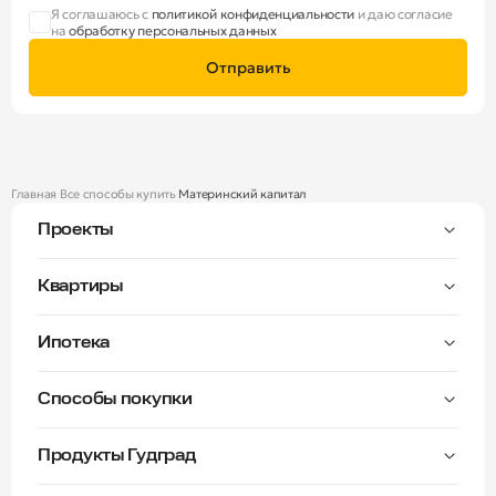
Я соглашаюсь с
политикой конфиденциальности
и даю согласие
на
обработку персональных данных
Отправить
Главная
Все способы купить
Материнский капитал
Проекты
Тверицы
Квартиры
Мастер-спальня
Ипотека
Волга Лайф резиденции
C видом на Волгу
Семейная — от 3,5%
Окна на две стороны
Способы покупки
Семейная — от 6%
Норские резиденции
Рассрочка платежа
Для всех — от 12%
Продукты Гудград
Трейд-ин
Стандартная
Фитнес-клуб «Будь Круче»