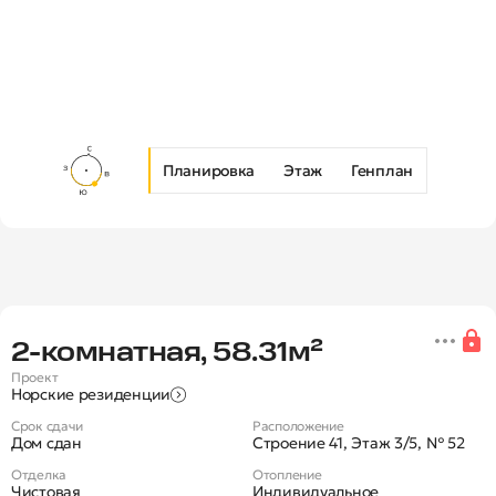
Планировка
Этаж
Генплан
Новая 2-комнатная квартира в Ж
2‑комнатная, 58.31м²
Проект
Норские резиденции
Срок сдачи
Расположение
Дом сдан
Строение 41, Этаж 3/5, № 52
Отделка
Отопление
Чистовая
Индивидуальное