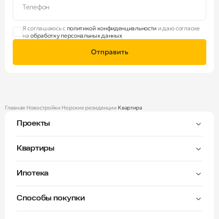
Телефон
Я соглашаюсь с
политикой конфиденциальности
и даю согласие
на
обработку персональных данных
Отправить
Главная
Новостройки
Норские резиденции
Квартира
Проекты
Тверицы
Квартиры
Мастер-спальня
Ипотека
Волга Лайф резиденции
C видом на Волгу
Семейная — от 3,5%
Окна на две стороны
Способы покупки
Семейная — от 6%
Норские резиденции
Рассрочка платежа