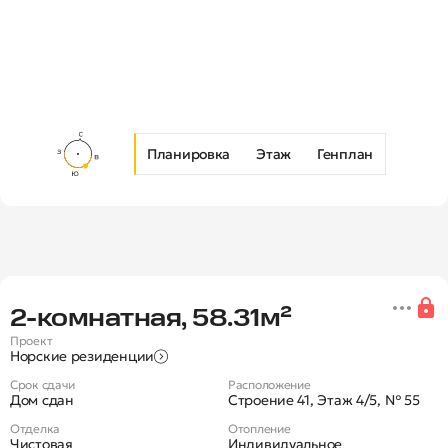
Планировка
Этаж
Генплан
Новая 2-комнатная квартира в Ж
2‑комнатная, 58.31м²
Проект
Норские резиденции
Срок сдачи
Расположение
Дом сдан
Строение 41, Этаж 4/5, № 55
Отделка
Отопление
Чистовая
Индивидуальное