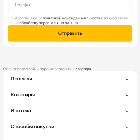
Телефон
Я соглашаюсь с
политикой конфиденциальности
и даю согласие
на
обработку персональных данных
Отправить
Главная
Новостройки
Норские резиденции
Квартира
Проекты
Тверицы
Квартиры
Мастер-спальня
Ипотека
Волга Лайф резиденции
C видом на Волгу
Семейная — от 3,5%
Окна на две стороны
Способы покупки
Семейная — от 6%
Норские резиденции
Рассрочка платежа