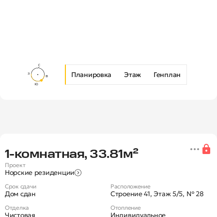
Планировка
Этаж
Генплан
Новая 1-комнатная квартира в Ж
1‑комнатная, 33.81м²
Проект
Норские резиденции
Срок сдачи
Расположение
Дом сдан
Строение 41, Этаж 5/5, № 28
Отделка
Отопление
Чистовая
Индивидуальное