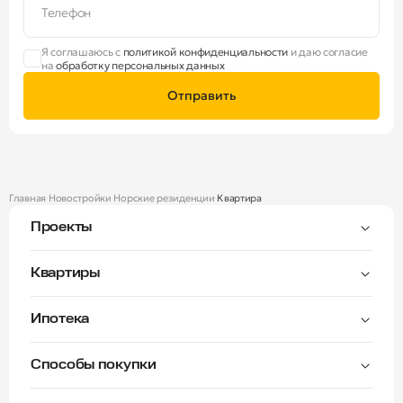
Телефон
Я соглашаюсь с
политикой конфиденциальности
и даю согласие
на
обработку персональных данных
Отправить
Главная
Новостройки
Норские резиденции
Квартира
Проекты
Тверицы
Квартиры
Мастер-спальня
Ипотека
Волга Лайф резиденции
C видом на Волгу
Семейная — от 3,5%
Окна на две стороны
Способы покупки
Семейная — от 6%
Норские резиденции
Рассрочка платежа