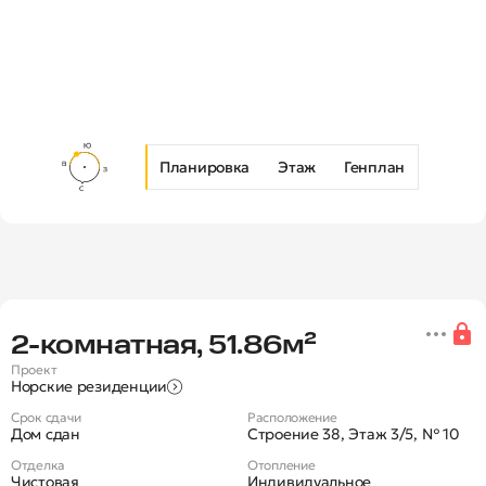
Планировка
Этаж
Генплан
Новая 2-комнатная квартира в Ж
2‑комнатная, 51.86м²
Проект
Норские резиденции
Срок сдачи
Расположение
Дом сдан
Строение 38, Этаж 3/5, № 10
Отделка
Отопление
Чистовая
Индивидуальное