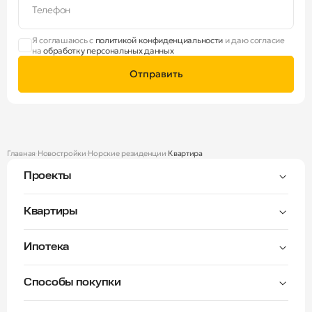
Телефон
Я соглашаюсь с
политикой конфиденциальности
и даю согласие
на
обработку персональных данных
Отправить
Главная
Новостройки
Норские резиденции
Квартира
Проекты
Тверицы
Квартиры
Мастер-спальня
Ипотека
Волга Лайф резиденции
C видом на Волгу
Семейная — от 3,5%
Окна на две стороны
Способы покупки
Семейная — от 6%
Норские резиденции
Рассрочка платежа