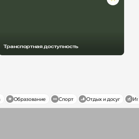
Транспортная доступность
а
Образование
Спорт
Отдых и досуг
Иг