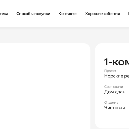
тека
Способы покупки
Контакты
Хорошие события
Нова
1‑ко
Проект
Норские р
Срок сдачи
Дом сдан
Отделка
Чистовая