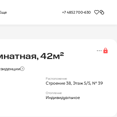
+7 4852 700-630
Еще
я 1-комнатная квартира
мнатная, 42м²
езиденции
Расположение
Строение 38, Этаж 5/5, № 39
Отопление
Индивидуальное