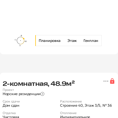
Планировка
Этаж
Генплан
Новая 2-комнатная квартира в 
2‑комнатная, 48.9м²
Проект
Норские резиденции
Срок сдачи
Расположение
Дом сдан
Строение 40, Этаж 3/5, № 36
Отделка
Отопление
Чистовая
Индивидуальное