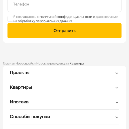
Телефон
Я соглашаюсь с
политикой конфиденциальности
и даю согласие
на
обработку персональных данных
Отправить
Главная
Новостройки
Норские резиденции
Квартира
Проекты
Тверицы
Квартиры
Мастер-спальня
Ипотека
Волга Лайф резиденции
C видом на Волгу
Семейная — от 3,5%
Окна на две стороны
Способы покупки
Семейная — от 6%
Норские резиденции
Рассрочка платежа