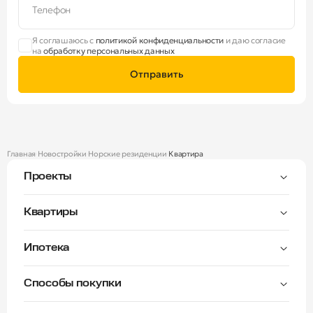
Телефон
Я соглашаюсь с
политикой конфиденциальности
и даю согласие
на
обработку персональных данных
Отправить
Главная
Новостройки
Норские резиденции
Квартира
Проекты
Тверицы
Квартиры
Мастер-спальня
Ипотека
Волга Лайф резиденции
C видом на Волгу
Семейная — от 3,5%
Окна на две стороны
Способы покупки
Семейная — от 6%
Норские резиденции
Рассрочка платежа