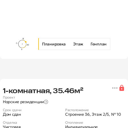
Планировка
Этаж
Генплан
Новая 1-комнатная квартира в Ж
1‑комнатная, 35.46м²
Проект
Норские резиденции
Срок сдачи
Расположение
Дом сдан
Строение 36, Этаж 2/5, № 10
Отделка
Отопление
Чистовая
Индивидуальное