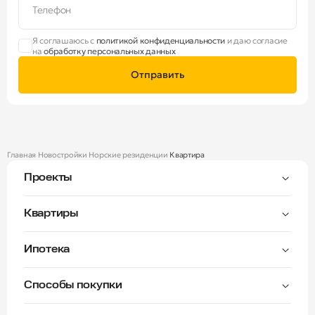
Телефон
Я соглашаюсь с
политикой конфиденциальности
и даю согласие
на
обработку персональных данных
Отправить
Главная
Новостройки
Норские резиденции
Квартира
Проекты
Тверицы
Квартиры
Мастер-спальня
Ипотека
Волга Лайф резиденции
C видом на Волгу
Семейная — от 3,5%
Окна на две стороны
Способы покупки
Семейная — от 6%
Норские резиденции
Рассрочка платежа