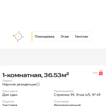
Планировка
Этаж
Генплан
Новая 1-комнатная квартира в Ж
1‑комнатная, 36.53м²
Проект
Норские резиденции
Срок сдачи
Расположение
Дом сдан
Строение 39, Этаж 4/5, № 49
Отделка
Отопление
Чистовая
Индивидуальное