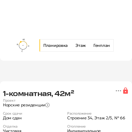
Планировка
Этаж
Генплан
Новая 1-комнатная квартира в Ж
1‑комнатная, 42м²
Проект
Норские резиденции
Срок сдачи
Расположение
Дом сдан
Строение 34, Этаж 2/5, № 66
Отделка
Отопление
Чистовая
Индивидуальное