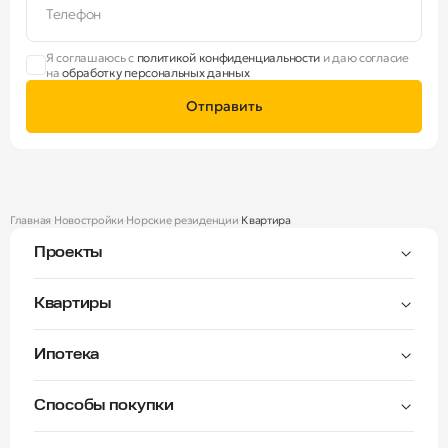
Телефон
Я соглашаюсь с
политикой конфиденциальности
и даю согласие
на
обработку персональных данных
Отправить
Главная
Новостройки
Норские резиденции
Квартира
Проекты
Тверицы
Квартиры
Мастер-спальня
Ипотека
Волга Лайф резиденции
C видом на Волгу
Семейная — от 3,5%
Окна на две стороны
Способы покупки
Семейная — от 6%
Норские резиденции
Рассрочка платежа