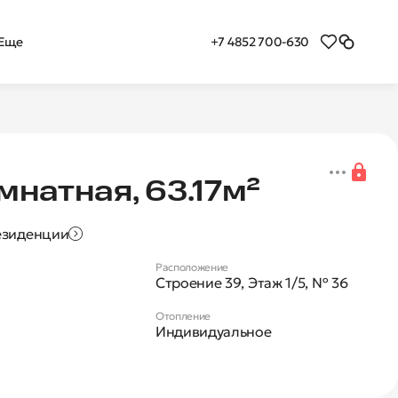
+7 4852 700-630
Еще
я 2-комнатная квартира 
мнатная, 63.17м²
езиденции
Расположение
Строение 39, Этаж 1/5, № 36
Отопление
Индивидуальное