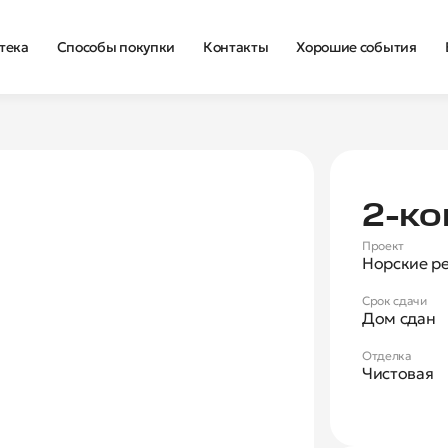
тека
Способы покупки
Контакты
Хорошие события
Нова
2‑ко
Проект
Норские р
Срок сдачи
Дом сдан
Отделка
Чистовая