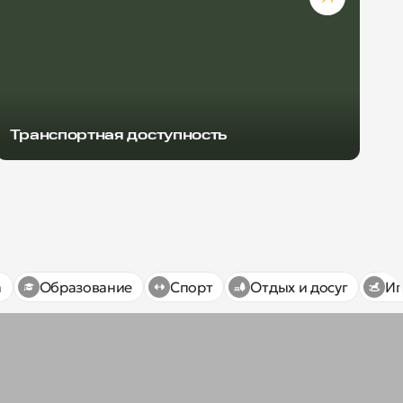
Транспортная доступность
а
Образование
Спорт
Отдых и досуг
Иг