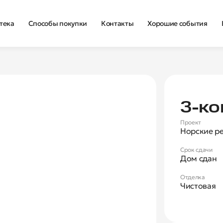
тека
Способы покупки
Контакты
Хорошие события
Нова
3‑ко
Проект
Норские р
Срок сдачи
Дом сдан
Отделка
Чистовая