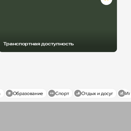
Транспортная доступность
а
Образование
Спорт
Отдых и досуг
Иг