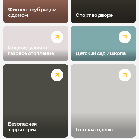
Фитнес-клуб рядом
с домом
Спорт во дворе
Индивидуальное
газовое отопление
Детский сад и школа
Безопасная
территория
Готовая отделка