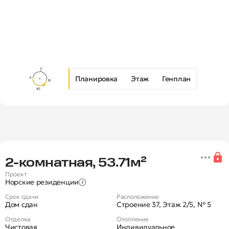
Планировка
Этаж
Генплан
Новая 2-комнатная квартира в Ж
2‑комнатная, 53.71м²
Проект
Норские резиденции
Срок сдачи
Расположение
Дом сдан
Строение 37, Этаж 2/5, № 5
Отделка
Отопление
Чистовая
Индивидуальное