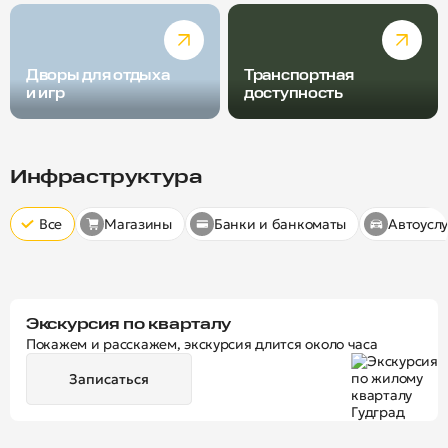
Дворы для отдыха
Транспортная
и игр
доступность
Радиус пешей доступности
Скрыт
10 минут
15 минут
20 минут
Инфраструктура
Все
Магазины
Банки и банкоматы
Автоуслу
Экскурсия по кварталу
Покажем и расскажем, экскурсия длится около часа
Записаться