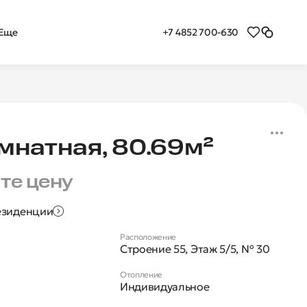
+7 4852 700-630
Еще
я 3-комнатная квартира
мнатная, 80.69м²
те цену
езиденции
Расположение
Строение 55, Этаж 5/5, № 30
Отопление
Индивидуальное