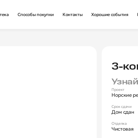
тека
Способы покупки
Контакты
Хорошие события
Нова
3‑ко
Узнай
Проект
Норские р
Срок сдачи
Дом сдан
Отделка
Чистовая