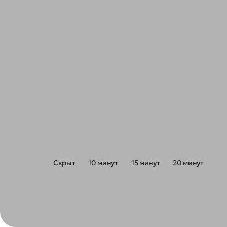
Радиус пешей доступности
Скрыт
10 минут
15 минут
20 минут