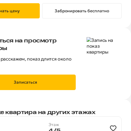
нать цену
Забронировать бесплатно
ться на просмотр
ры
расскажем, показ длится около
Записаться
е квартира на других этажах
Этаж
4/5